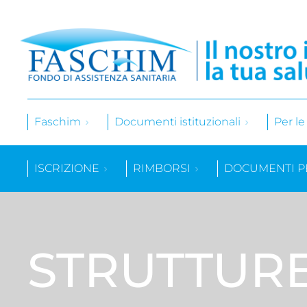
Faschim
Documenti istituzionali
Per l
ISCRIZIONE
RIMBORSI
DOCUMENTI P
STRUTTUR