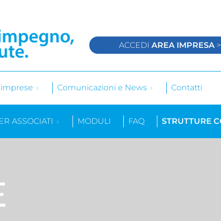
ACCEDI
AREA IMPRESA
e imprese
Comunicazioni e News
Contatti
ER ASSOCIATI
MODULI
FAQ
STRUTTURE 
E