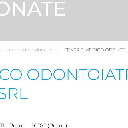
ONATE
trutture convenzionate
CENTRO MEDICO ODONTOI
CO ODONTOIAT
SRL
 - Roma - 00162 (Roma)