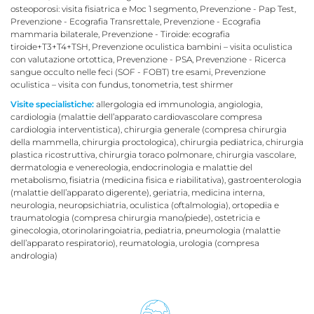
osteoporosi: visita fisiatrica e Moc 1 segmento, Prevenzione - Pap Test,
Prevenzione - Ecografia Transrettale, Prevenzione - Ecografia
mammaria bilaterale, Prevenzione - Tiroide: ecografia
tiroide+T3+T4+TSH, Prevenzione oculistica bambini – visita oculistica
con valutazione ortottica, Prevenzione - PSA, Prevenzione - Ricerca
sangue occulto nelle feci (SOF - FOBT) tre esami, Prevenzione
oculistica – visita con fundus, tonometria, test shirmer
Visite specialistiche:
allergologia ed immunologia, angiologia,
cardiologia (malattie dell’apparato cardiovascolare compresa
cardiologia interventistica), chirurgia generale (compresa chirurgia
della mammella, chirurgia proctologica), chirurgia pediatrica, chirurgia
plastica ricostruttiva, chirurgia toraco polmonare, chirurgia vascolare,
dermatologia e venereologia, endocrinologia e malattie del
metabolismo, fisiatria (medicina fisica e riabilitativa), gastroenterologia
(malattie dell’apparato digerente), geriatria, medicina interna,
neurologia, neuropsichiatria, oculistica (oftalmologia), ortopedia e
traumatologia (compresa chirurgia mano/piede), ostetricia e
ginecologia, otorinolaringoiatria, pediatria, pneumologia (malattie
dell’apparato respiratorio), reumatologia, urologia (compresa
andrologia)