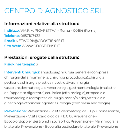
CENTRO DIAGNOSTICO SRL
Informazioni relative alla struttura:
Indirizzo:
VIA F. A. PIGAFETTA, 1 - Roma - 00154 (Roma)
Telefono:
0657107432
Email:
NETWORK@CDOSTIENSE.IT
Sito Web:
WWW.CDOSTIENSE.IT
Prestazioni erogate dalla struttura:
Fisiokinesiterapia:
Sì
Interventi Chirurgici:
angiologia,chirurgia generale (compresa
chirurgia della mammella, chirurgia proctologica),chirurgia
pediatrica,chirurgia plastica ricostruttiva,chirurgia
vascolare,dermatologia e venereologia,gastroenterologia (malattie
dell’apparato digerente),oculistica (oftalmologia),ortopedia e
traumatologia (compresa chirurgia mano/piede),ostetricia e
ginecologia,otorinolaringoiatria,urologia (compresa andrologia)
Prevenzione:
Prevenzione - Visita dermatologica + Epilumi­nescenza,
Prevenzione - Visita Cardiologica + E.C.G., Prevenzione -
Ecocolordoppler dei tronchi sovraortici, Prevenzione - Mammografia
bilaterale, Prevenzione - Ecografia testicolare bilaterale, Prevenzione