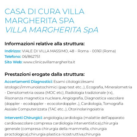
CASA DI CURA VILLA
MARGHERITA SPA
VILLA MARGHERITA SpA
Informazioni relative alla struttura:
Indirizzo:
VIALE DI VILLA MASSIMO, 48 - Roma - 00161 (Roma)
Telefono:
06/862751
Sito Web:
www.clinicavillamargherita.it
Prestazioni erogate dalla struttura:
Accertamenti Diagnostici:
Esami citologici/esami
istologici/immunoistochimici (pap test etc…), Ecografia, Mineralometria
- Densitometria ossea (MOC etc), Radiologia tradizionale (rx),
Risonanza magnetica nucleare, Angiografia, Diagnostica vascolare
(doppler - ecodoppler - ecocolordoppler...), Cardiologia, Tomografia
Assiale Computerizzata (TAC etc…), Otorinolaringoiatria
Interventi Chirurgici:
angiologia,cardiologia (malattie dell’apparato
cardiovascolare compresa cardiologia interventistica),chirurgia
generale (compresa chirurgia della mammella, chirurgia
proctologica),chirurgia plastica ricostruttiva,chirurgia