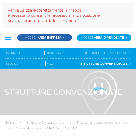
Per visualizzare correttamente la mappa,
è necessario consentire l'accesso alla tua posizione.
Si prega di autorizzare la localizzazione.
ACCEDI
AREA IMPRESA
>
ACCEDI
AREA DIPENDENTE
>
ISCRIZIONE
RIMBORSI
DOCUMENTI PER ASSOCIATI
MODULI
FAQ
STRUTTURE CONVENZIONATE
STRUTTURE CONVENZIONATE
Home
Strutture Convenzionate
Ricerca strutture convenzionate
CASA DI CURA VILLA MARGHERITA SPA