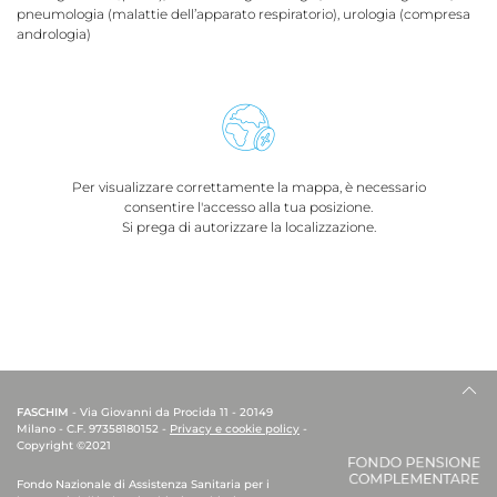
pneumologia (malattie dell’apparato respiratorio), urologia (compresa
andrologia)
Per visualizzare correttamente la mappa, è necessario
consentire l'accesso alla tua posizione.
Si prega di autorizzare la localizzazione.
FASCHIM
- Via Giovanni da Procida 11 - 20149
Milano - C.F. 97358180152 -
Privacy e cookie policy
-
Copyright ©2021
Fondo Nazionale di Assistenza Sanitaria per i