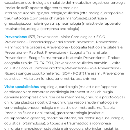
vascolare,endocrinologia e malattie del metabolismo,gastroenterologia
(malattie dell’apparato digerente),medicina
interna,neurochirurgia,neurologia,oculistica (oftalmologia),ortopedia e
traumatologia (compresa chirurgia mano/piede),ostetricia e
ginecologia,otorinolaringoiatria,pneumologia (malattie dell’apparato
respiratorio),urologia (compresa andrologia)
Prevenzione:
6571, Prevenzione - Visita Cardiologica + E.C.G.,
Prevenzione - Ecocolordoppler dei tronchi sovraortici, Prevenzione -
Mammografia bilaterale, Prevenzione - Ecografia testicolare bilaterale,
Prevenzione - Pap Test, Prevenzione - Ecografia Transrettale,
Prevenzione - Ecografia mammaria bilaterale, Prevenzione - Tiroide:
ecografia tiroide+T3+T4+TSH, Prevenzione oculistica bambini – visita
oculistica con valutazione ortottica, Prevenzione - PSA, Prevenzione -
Ricerca sangue occulto nelle feci (SOF - FOBT) tre esami, Prevenzione
oculistica – visita con fundus, tonometria, test shirmer
Visite specialistiche:
angiologia, cardiologia (malattie dell’apparato
cardiovascolare compresa cardiologia interventistica), chirurgia
generale (compresa chirurgia della mammella, chirurgia proctologica),
chirurgia plastica ricostruttiva, chirurgia vascolare, dermatologia e
venereologia, endocrinologia e malattie del metabolismo, fisiatria
(medicina fisica e riabilitativa), gastroenterologia (malattie
dell’apparato digerente), medicina interna, neurochirurgia, neurologia,
oculistica (oftalmologia), ortopedia e traumatologia (compresa
chirurgia mano/piede), ostetricia e ginecologia, otorinolaringoiatria,