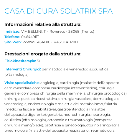
CASA DI CURA SOLATRIX SPA
Informazioni relative alla struttura:
Indirizzo:
VIA BELLINI, 11 - Rovereto - 38068 (Trento)
Telefono:
0464491111
Sito Web:
WWW.CASADICURASOLATRIX.IT
Prestazioni erogate dalla struttura:
Fisiokinesiterapia:
Sì
Interventi Chirurgici:
dermatologia e venereologia,oculistica
(oftalmologia)
Visite specialistiche:
angiologia, cardiologia (malattie dell’apparato
cardiovascolare compresa cardiologia interventistica), chirurgia
generale (compresa chirurgia della mammella, chirurgia proctologica),
chirurgia plastica ricostruttiva, chirurgia vascolare, dermatologia e
venereologia, endocrinologia e malattie del metabolismo, fisiatria
(medicina fisica e riabilitativa), gastroenterologia (malattie
dell’apparato digerente), geriatria, neurochirurgia, neurologia,
oculistica (oftalmologia), ortopedia e traumatologia (compresa
chirurgia mano/piede), ostetricia e ginecologia, otorinolaringoiatria,
pneumologia (malattie dell’apparato respiratorio), reumatologia,