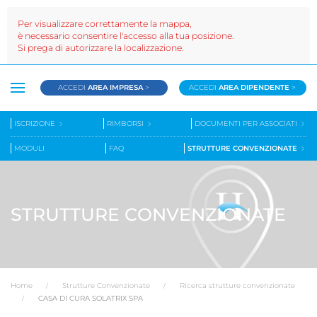
Per visualizzare correttamente la mappa,
è necessario consentire l'accesso alla tua posizione.
Si prega di autorizzare la localizzazione.
ACCEDI
AREA IMPRESA
>
ACCEDI
AREA DIPENDENTE
>
ISCRIZIONE
RIMBORSI
DOCUMENTI PER ASSOCIATI
MODULI
FAQ
STRUTTURE CONVENZIONATE
STRUTTURE CONVENZIONATE
Home
Strutture Convenzionate
Ricerca strutture convenzionate
CASA DI CURA SOLATRIX SPA