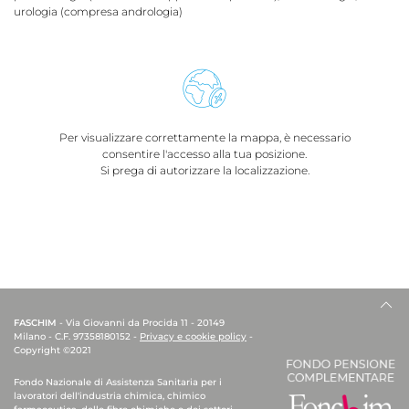
urologia (compresa andrologia)
Per visualizzare correttamente la mappa, è necessario
consentire l'accesso alla tua posizione.
Si prega di autorizzare la localizzazione.
FASCHIM
- Via Giovanni da Procida 11 - 20149
Milano - C.F. 97358180152 -
Privacy e cookie policy
-
Copyright ©2021
Fondo Nazionale di Assistenza Sanitaria per i
lavoratori dell'industria chimica, chimico