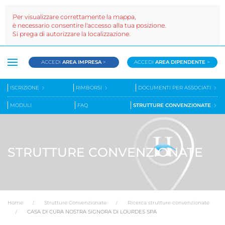
Per visualizzare correttamente la mappa,
è necessario consentire l'accesso alla tua posizione.
Si prega di autorizzare la localizzazione.
ACCEDI
AREA IMPRESA
>
ACCEDI
AREA DIPENDENTE
>
ISCRIZIONE
RIMBORSI
DOCUMENTI PER ASSOCIATI
MODULI
FAQ
STRUTTURE CONVENZIONATE
STRUTTURE CONVENZIONATE
Home
Strutture Convenzionate
Ricerca strutture convenzionate
CASA DI CURA NOSTRA SIGNORA DI LOURDES SPA