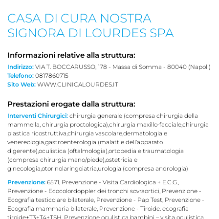
CASA DI CURA NOSTRA
SIGNORA DI LOURDES SPA
Informazioni relative alla struttura:
Indirizzo:
VIA T. BOCCARUSSO, 178 - Massa di Somma - 80040 (Napoli)
Telefono:
0817860715
Sito Web:
WWW.CLINICALOURDES.IT
Prestazioni erogate dalla struttura:
Interventi Chirurgici:
chirurgia generale (compresa chirurgia della
mammella, chirurgia proctologica),chirurgia maxillo‐facciale,chirurgia
plastica ricostruttiva,chirurgia vascolare,dermatologia e
venereologia,gastroenterologia (malattie dell’apparato
digerente),oculistica (oftalmologia),ortopedia e traumatologia
(compresa chirurgia mano/piede),ostetricia e
ginecologia,otorinolaringoiatria,urologia (compresa andrologia)
Prevenzione:
6571, Prevenzione - Visita Cardiologica + E.C.G.,
Prevenzione - Ecocolordoppler dei tronchi sovraortici, Prevenzione -
Ecografia testicolare bilaterale, Prevenzione - Pap Test, Prevenzione -
Ecografia mammaria bilaterale, Prevenzione - Tiroide: ecografia
tiroide+T3+T4+TSH, Prevenzione oculistica bambini – visita oculistica