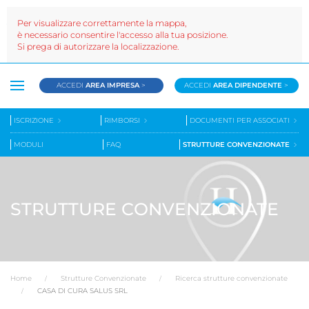
Per visualizzare correttamente la mappa,
è necessario consentire l'accesso alla tua posizione.
Si prega di autorizzare la localizzazione.
ACCEDI
AREA IMPRESA
>
ACCEDI
AREA DIPENDENTE
>
ISCRIZIONE
RIMBORSI
DOCUMENTI PER ASSOCIATI
MODULI
FAQ
STRUTTURE CONVENZIONATE
STRUTTURE CONVENZIONATE
Home
Strutture Convenzionate
Ricerca strutture convenzionate
CASA DI CURA SALUS SRL