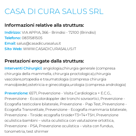
CASA DI CURA SALUS SRL
Informazioni relative alla struttura:
Indirizzo:
VIA APPIA, 366 - Brindisi - 72100 (Brindisi)
Telefono:
0831581505
Email:
salus@casadicurasalus.it
Sito Web:
WWW.CASADICURASALUS.IT
Prestazioni erogate dalla struttura:
Interventi Chirurgici:
angiologia,chirurgia generale (compresa
chirurgia della mammella, chirurgia proctologica),chirurgia
vascolare,ortopedia e traumatologia (compresa chirurgia
mano/piede),ostetricia e ginecologia,urologia (compresa andrologia)
Prevenzione:
6571, Prevenzione - Visita Cardiologica + E.C.G.,
Prevenzione - Ecocolordoppler dei tronchi sovraortici, Prevenzione -
Ecografia testicolare bilaterale, Prevenzione - Pap Test, Prevenzione -
Ecografia Transrettale, Prevenzione - Ecografia mammaria bilaterale,
Prevenzione - Tiroide: ecografia tiroide+T3+T4+TSH, Prevenzione
oculistica bambini – visita oculistica con valutazione ortottica,
Prevenzione - PSA, Prevenzione oculistica – visita con fundus,
tonometria, test shirmer