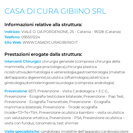
CASA DI CURA GIBIINO SRL
Informazioni relative alla struttura:
Indirizzo:
VIALE O. DA PORDENONE, 25 - Catania - 95128 (Catania)
Telefono:
095501224
Sito Web:
WWW.CASADICURAGIBIINO.IT
Prestazioni erogate dalla struttura:
Interventi Chirurgici:
chirurgia generale (compresa chirurgia della
mammella, chirurgia proctologica),chirurgia plastica
ricostruttiva,dermatologia e venereologia,gastroenterologia (malattie
dell’apparato digerente),oculistica (oftalmologia),ostetricia e
ginecologia,otorinolaringoiatria,urologia (compresa andrologia)
Prevenzione:
6571, Prevenzione - Visita Cardiologica + E.C.G.,
Prevenzione - Ecografia testicolare bilaterale, Prevenzione - Pap Test,
Prevenzione - Ecografia Transrettale, Prevenzione - Ecografia
mammaria bilaterale, Prevenzione - Tiroide: ecografia
tiroide+T3+T4+TSH, Prevenzione oculistica bambini – visita oculistica
con valutazione ortottica, Prevenzione - PSA, Prevenzione oculistica –
visita con fundus, tonometria, test shirmer
Visite specialistiche:
cardiologia (malattie dell’apparato cardiovascolare