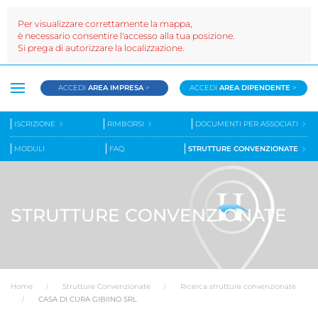
Per visualizzare correttamente la mappa,
è necessario consentire l'accesso alla tua posizione.
Si prega di autorizzare la localizzazione.
ACCEDI
AREA IMPRESA
>
ACCEDI
AREA DIPENDENTE
>
ISCRIZIONE
RIMBORSI
DOCUMENTI PER ASSOCIATI
MODULI
FAQ
STRUTTURE CONVENZIONATE
STRUTTURE CONVENZIONATE
Home
Strutture Convenzionate
Ricerca strutture convenzionate
CASA DI CURA GIBIINO SRL