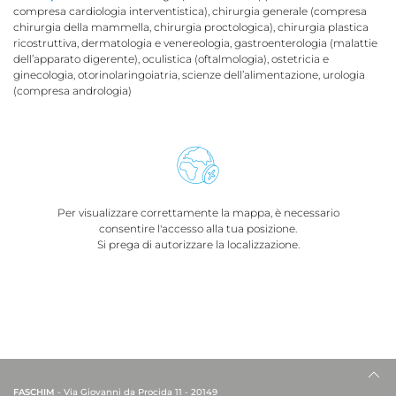
compresa cardiologia interventistica), chirurgia generale (compresa
chirurgia della mammella, chirurgia proctologica), chirurgia plastica
ricostruttiva, dermatologia e venereologia, gastroenterologia (malattie
dell’apparato digerente), oculistica (oftalmologia), ostetricia e
ginecologia, otorinolaringoiatria, scienze dell’alimentazione, urologia
(compresa andrologia)
Per visualizzare correttamente la mappa, è necessario
consentire l'accesso alla tua posizione.
Si prega di autorizzare la localizzazione.
FASCHIM
- Via Giovanni da Procida 11 - 20149