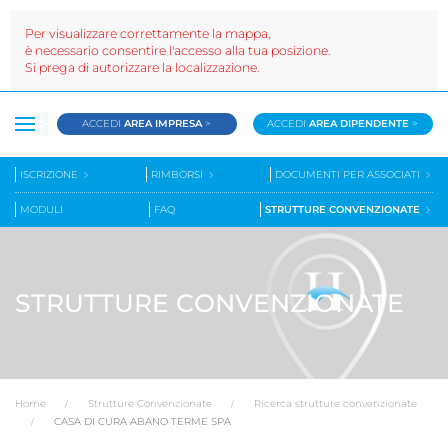
Per visualizzare correttamente la mappa,
è necessario consentire l'accesso alla tua posizione.
Si prega di autorizzare la localizzazione.
ACCEDI
AREA IMPRESA
>
ACCEDI
AREA DIPENDENTE
>
ISCRIZIONE
RIMBORSI
DOCUMENTI PER ASSOCIATI
MODULI
FAQ
STRUTTURE CONVENZIONATE
STRUTTURE CONVENZIONATE
Home
Strutture Convenzionate
Ricerca strutture convenzionate
CASA DI CURA ABANO TERME SPA