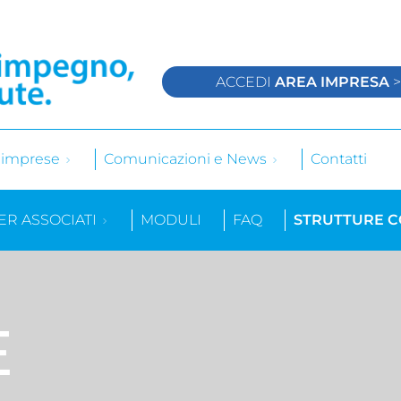
ACCEDI
AREA IMPRESA
e imprese
Comunicazioni e News
Contatti
ER ASSOCIATI
MODULI
FAQ
STRUTTURE 
E