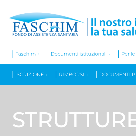
Faschim
Documenti istituzionali
Per l
ISCRIZIONE
RIMBORSI
DOCUMENTI P
STRUTTUR