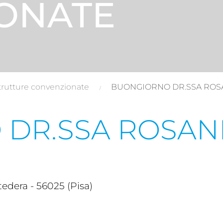
ONATE
trutture convenzionate
BUONGIORNO DR.SSA RO
 DR.SSA ROSA
dera - 56025 (Pisa)