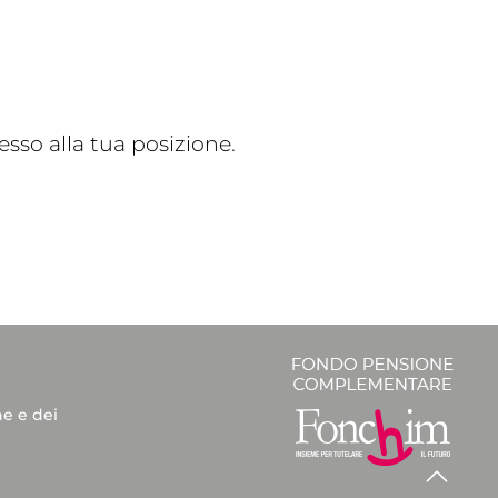
sso alla tua posizione.
he e dei