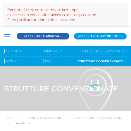
Per visualizzare correttamente la mappa,
è necessario consentire l'accesso alla tua posizione.
Si prega di autorizzare la localizzazione.
ACCEDI
AREA IMPRESA
>
ACCEDI
AREA DIPENDENTE
>
ISCRIZIONE
RIMBORSI
DOCUMENTI PER ASSOCIATI
MODULI
FAQ
STRUTTURE CONVENZIONATE
STRUTTURE CONVENZIONATE
Home
Strutture Convenzionate
Ricerca strutture convenzionate
Apident s.r.l.