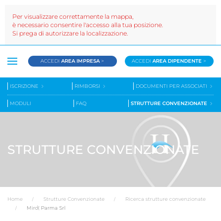
Per visualizzare correttamente la mappa,
è necessario consentire l'accesso alla tua posizione.
Si prega di autorizzare la localizzazione.
ACCEDI
AREA IMPRESA
>
ACCEDI
AREA DIPENDENTE
>
ISCRIZIONE
RIMBORSI
DOCUMENTI PER ASSOCIATI
MODULI
FAQ
STRUTTURE CONVENZIONATE
STRUTTURE CONVENZIONATE
Home
Strutture Convenzionate
Ricerca strutture convenzionate
Miro\' Parma Srl